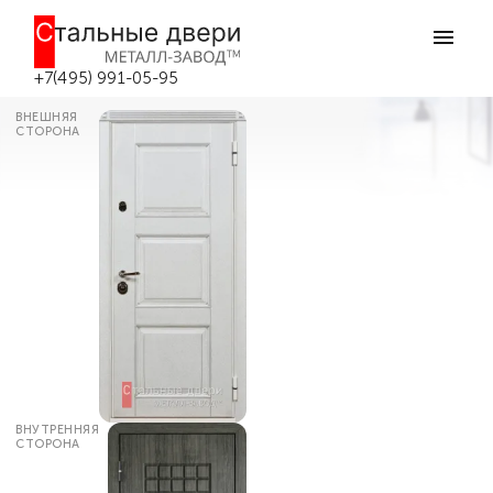
Главная
Каталог дверей
Входные двери МДФ
Входная дверь с фрезерованными
панелями МДФ №356 в Зарайске
+7(495) 991-05-95
ВНЕШНЯЯ
СТОРОНА
ВНУТРЕННЯЯ
СТОРОНА