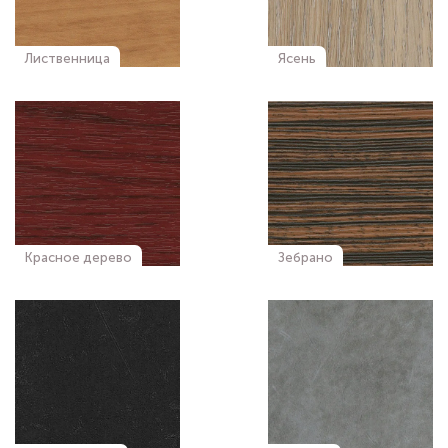
Лиственница
Ясень
Красное дерево
Зебрано