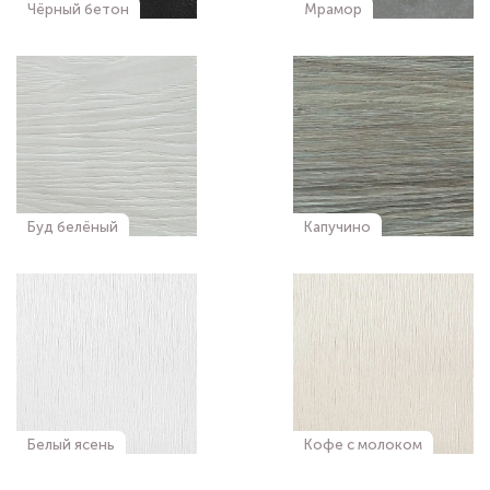
Чёрный бетон
Мрамор
Буд белёный
Капучино
Белый ясень
Кофе с молоком