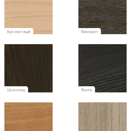
Бук светлый
Винорит
Шоколад
Венге